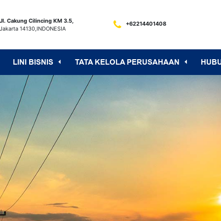
Jl. Cakung Cilincing KM 3.5,
+62214401408
Jakarta 14130,INDONESIA
LINI BISNIS
TATA KELOLA PERUSAHAAN
HUB