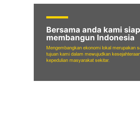
Era digital makin memb
kami lebih maju
Kemajuan teknologi menjadi bagian dari kami
membangun keberhasilan secara menyeluruh
berkesinambungan.