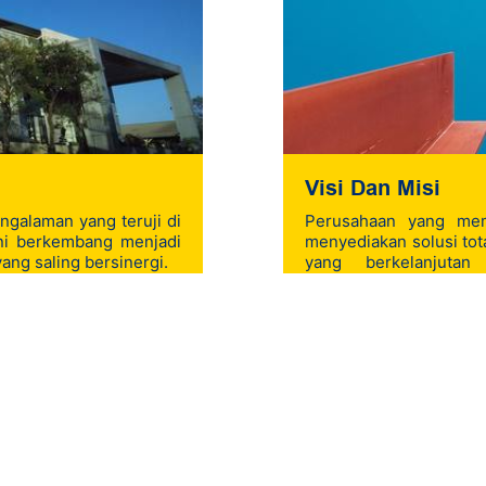
Visi Dan Misi
ngalaman yang teruji di
Perusahaan yang me
kini berkembang menjadi
menyediakan solusi to
yang saling bersinergi.
yang berkelanjutan
menguntungkan denga
usaha.
Baca Selengkapnya