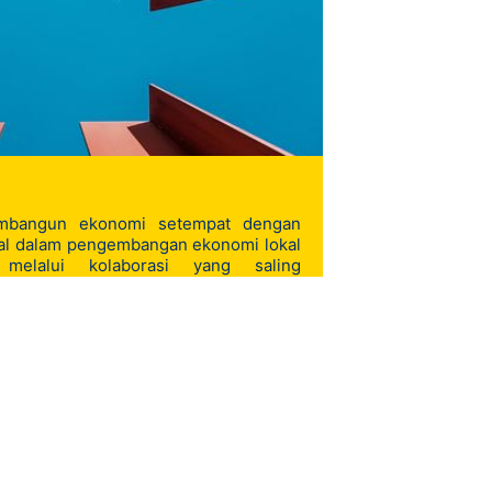
mbangun ekonomi setempat dengan
tal dalam pengembangan ekonomi lokal
 melalui kolaborasi yang saling
n pelanggan, pemerintah dan mitra
Baca Selengkapnya